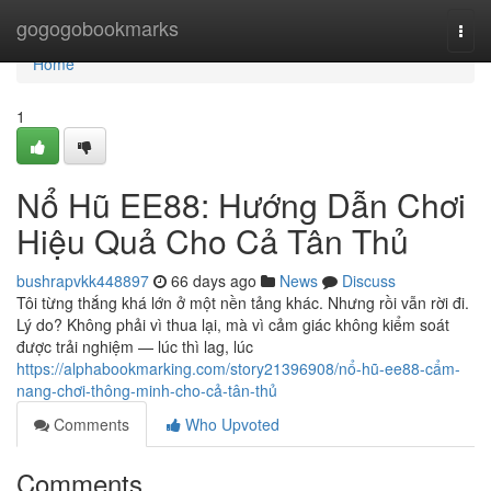
Home
gogogobookmarks
Togg
navi
Home
1
Nổ Hũ EE88: Hướng Dẫn Chơi
Hiệu Quả Cho Cả Tân Thủ
bushrapvkk448897
66 days ago
News
Discuss
Tôi từng thắng khá lớn ở một nền tảng khác. Nhưng rồi vẫn rời đi.
Lý do? Không phải vì thua lại, mà vì cảm giác không kiểm soát
được trải nghiệm — lúc thì lag, lúc
https://alphabookmarking.com/story21396908/nổ-hũ-ee88-cẩm-
nang-chơi-thông-minh-cho-cả-tân-thủ
Comments
Who Upvoted
Comments