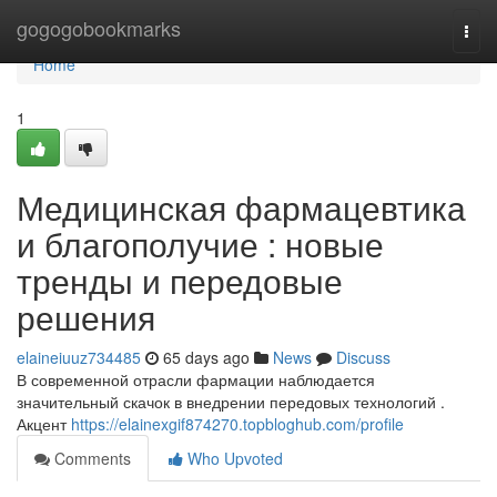
Home
gogogobookmarks
Togg
navi
Home
1
Медицинская фармацевтика
и благополучие : новые
тренды и передовые
решения
elaineiuuz734485
65 days ago
News
Discuss
В современной отрасли фармации наблюдается
значительный скачок в внедрении передовых технологий .
Акцент
https://elainexgif874270.topbloghub.com/profile
Comments
Who Upvoted