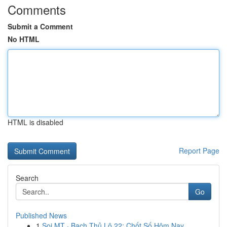
Comments
Submit a Comment
No HTML
HTML is disabled
Report Page
Search
Go
Published News
1
Soi MT · Bạch Thủ Lô 22: Chốt Số Hôm Nay