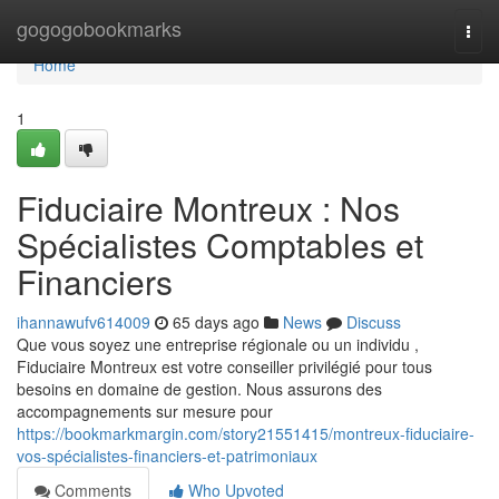
Home
gogogobookmarks
Togg
navi
Home
1
Fiduciaire Montreux : Nos
Spécialistes Comptables et
Financiers
ihannawufv614009
65 days ago
News
Discuss
Que vous soyez une entreprise régionale ou un individu ,
Fiduciaire Montreux est votre conseiller privilégié pour tous
besoins en domaine de gestion. Nous assurons des
accompagnements sur mesure pour
https://bookmarkmargin.com/story21551415/montreux-fiduciaire-
vos-spécialistes-financiers-et-patrimoniaux
Comments
Who Upvoted