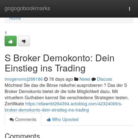
Home
gogogobookmarks
Togg
navi
Home
1
S Broker Demokonto: Dein
Einstieg ins Trading
imogenxmcj288186
78 days ago
News
Discuss
Möchtest Sie das die Börse risikofrei ausprobieren ? Das der S
Broker Demokonto bietet dir die tolle Möglichkeit dazu. Mit
virtuellem Guthaben kannst Sie verschiedene Strategien testen,
Zertifikate
https://ellawnbt284394.actoblog.com/42324069/s-
broker-demokonto-dein-einstieg-ins-trading
Comments
Who Upvoted
Comments