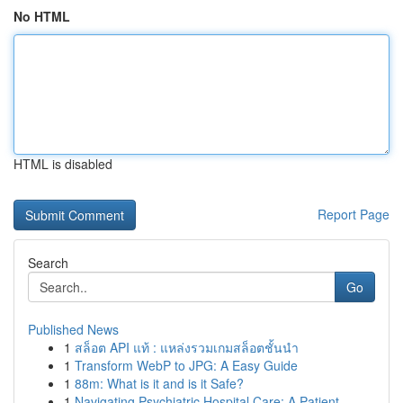
No HTML
HTML is disabled
Report Page
Search
Go
Published News
1
สล็อต API แท้ : แหล่งรวมเกมสล็อตชั้นนำ
1
Transform WebP to JPG: A Easy Guide
1
88m: What is it and is it Safe?
1
Navigating Psychiatric Hospital Care: A Patient...