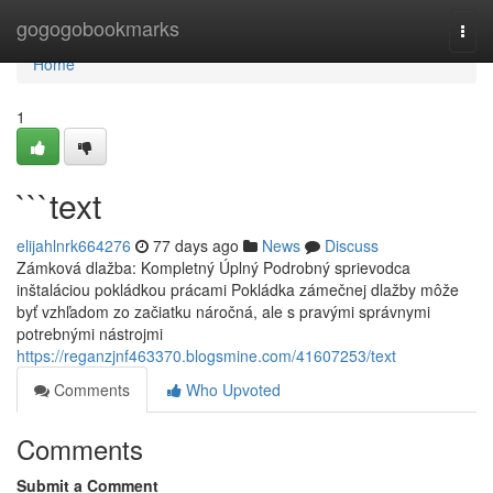
Home
gogogobookmarks
Togg
navi
Home
1
```text
elijahlnrk664276
77 days ago
News
Discuss
Zámková dlažba: Kompletný Úplný Podrobný sprievodca
inštaláciou pokládkou prácami Pokládka zámečnej dlažby môže
byť vzhľadom zo začiatku náročná, ale s pravými správnymi
potrebnými nástrojmi
https://reganzjnf463370.blogsmine.com/41607253/text
Comments
Who Upvoted
Comments
Submit a Comment