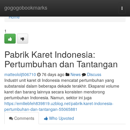
Home
gogogobookmarks
Togg
navi
Home
1
Pabrik Karet Indonesia:
Pertumbuhan dan Tantangan
matteololj506710
76 days ago
News
Discuss
Industri unit karet di Indonesia mencatat pertumbuhan yang
substansial dalam beberapa dekade terakhir. Ekspansi volume
karet dan barang lainnya secara konsisten mendorong
pertumbuhan Indonesia. Namun, sektor ini juga
https://emiliebfeh839819.uzblog.net/pabrik-karet-indonesia-
pertumbuhan-dan-tantangan-55065881
Comments
Who Upvoted