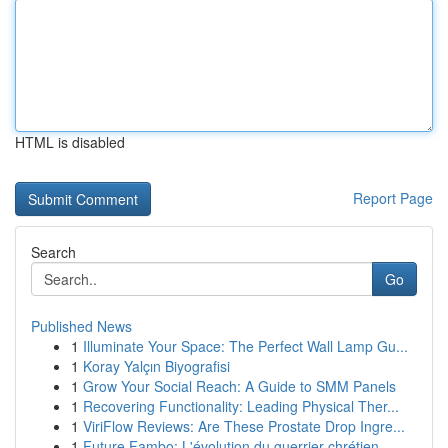
HTML is disabled
Report Page
Search
Go
Published News
1
Illuminate Your Space: The Perfect Wall Lamp Gu...
1
Koray Yalçın Biyografisi
1
Grow Your Social Reach: A Guide to SMM Panels
1
Recovering Functionality: Leading Physical Ther...
1
ViriFlow Reviews: Are These Prostate Drop Ingre...
1
Future Fambo: L'évolution du guerrier chrétien ...