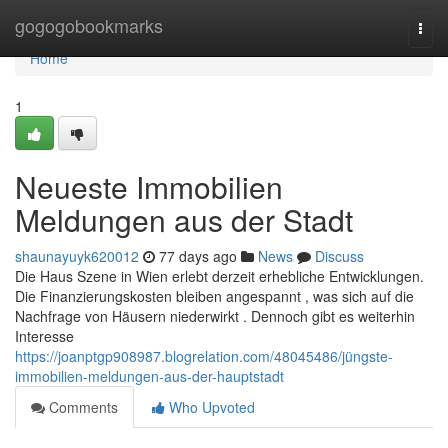
Home
gogogobookmarks
Togg
navi
Home
1
Neueste Immobilien
Meldungen aus der Stadt
shaunayuyk620012
77 days ago
News
Discuss
Die Haus Szene in Wien erlebt derzeit erhebliche Entwicklungen.
Die Finanzierungskosten bleiben angespannt , was sich auf die
Nachfrage von Häusern niederwirkt . Dennoch gibt es weiterhin
Interesse
https://joanptgp908987.blogrelation.com/48045486/jüngste-
immobilien-meldungen-aus-der-hauptstadt
Comments
Who Upvoted