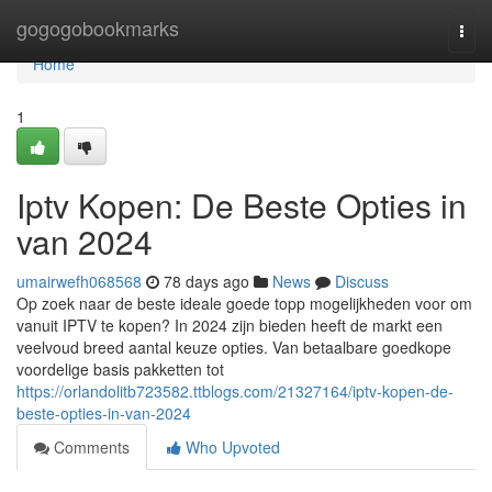
Home
gogogobookmarks
Togg
navi
Home
1
Iptv Kopen: De Beste Opties in
van 2024
umairwefh068568
78 days ago
News
Discuss
Op zoek naar de beste ideale goede topp mogelijkheden voor om
vanuit IPTV te kopen? In 2024 zijn bieden heeft de markt een
veelvoud breed aantal keuze opties. Van betaalbare goedkope
voordelige basis pakketten tot
https://orlandolitb723582.ttblogs.com/21327164/iptv-kopen-de-
beste-opties-in-van-2024
Comments
Who Upvoted