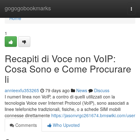
Home
gogogobookmarks
Togg
navi
Home
1
Recapiti di Voce non VoIP:
Cosa Sono e Come Procurare
li
annieexfu353265
79 days ago
News
Discuss
I numeri linea non VoIP, a contro di quelli utilizzati con la
tecnologia Voice over Internet Protocol (VoIP), sono associati a
linee telefoniche tradizionali, fisiche, o a schede SIM mobili
connesse direttamente
https://jasonvrgc261674.bmswiki.com/user
Comments
Who Upvoted