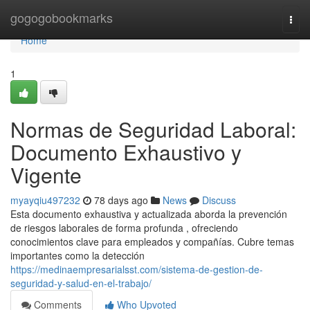
Home
gogogobookmarks
Togg
navi
Home
1
Normas de Seguridad Laboral:
Documento Exhaustivo y
Vigente
myayqiu497232
78 days ago
News
Discuss
Esta documento exhaustiva y actualizada aborda la prevención
de riesgos laborales de forma profunda , ofreciendo
conocimientos clave para empleados y compañías. Cubre temas
importantes como la detección
https://medinaempresarialsst.com/sistema-de-gestion-de-
seguridad-y-salud-en-el-trabajo/
Comments
Who Upvoted