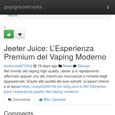
Home
gogogobookmarks
Togg
navi
Home
1
Jeeter Juice: L’Esperienza
Premium del Vaping Moderno
lexiemvse872502
78 days ago
News
Discuss
Nel mondo del vaping high quality, Jeeter si è rapidamente
affermato appear uno dei marchi più riconosciuti e richiesti dagli
appassionati. Grazie alla qualità dei suoi estratti, ai sapori intensi
e al layout
https://zoejzln209109.dm-blog.com/41697330/jeeter-
juice-l-esperienza-quality-del-vaping-moderno
Comments
Who Upvoted
Comments