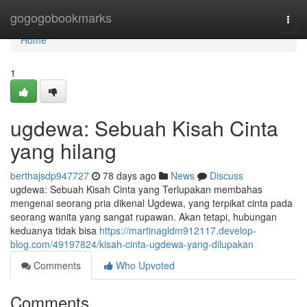
Home
gogogobookmarks
Togg
navi
Home
1
ugdewa: Sebuah Kisah Cinta
yang hilang
berthajsdp947727
78 days ago
News
Discuss
ugdewa: Sebuah Kisah Cinta yang Terlupakan membahas
mengenai seorang pria dikenal Ugdewa, yang terpikat cinta pada
seorang wanita yang sangat rupawan. Akan tetapi, hubungan
keduanya tidak bisa
https://martinagldm912117.develop-
blog.com/49197824/kisah-cinta-ugdewa-yang-dilupakan
Comments
Who Upvoted
Comments