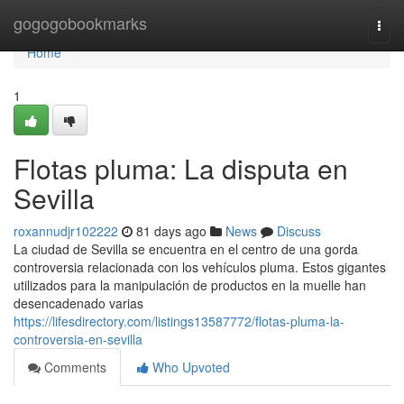
Home
gogogobookmarks
Togg
navi
Home
1
Flotas pluma: La disputa en
Sevilla
roxannudjr102222
81 days ago
News
Discuss
La ciudad de Sevilla se encuentra en el centro de una gorda
controversia relacionada con los vehículos pluma. Estos gigantes
utilizados para la manipulación de productos en la muelle han
desencadenado varias
https://lifesdirectory.com/listings13587772/flotas-pluma-la-
controversia-en-sevilla
Comments
Who Upvoted