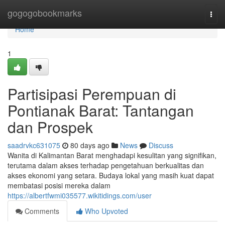
Home
gogogobookmarks
Togg
navi
Home
1
Partisipasi Perempuan di
Pontianak Barat: Tantangan
dan Prospek
saadrvkc631075
80 days ago
News
Discuss
Wanita di Kalimantan Barat menghadapi kesulitan yang signifikan,
terutama dalam akses terhadap pengetahuan berkualitas dan
akses ekonomi yang setara. Budaya lokal yang masih kuat dapat
membatasi posisi mereka dalam
https://albertfwmi035577.wikitidings.com/user
Comments
Who Upvoted