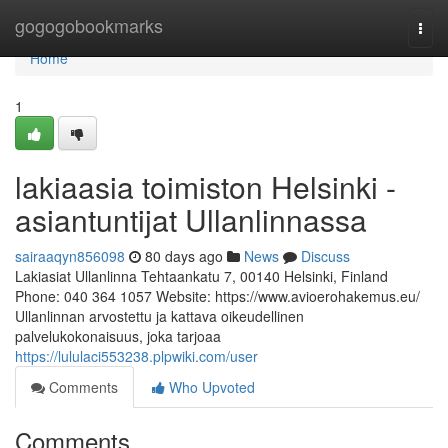
Home
gogogobookmarks
Togg
navi
Home
1
lakiaasia toimiston Helsinki -
asiantuntijat Ullanlinnassa
sairaaqyn856098
80 days ago
News
Discuss
Lakiasiat Ullanlinna Tehtaankatu 7, 00140 Helsinki, Finland
Phone: 040 364 1057 Website: https://www.avioerohakemus.eu/
Ullanlinnan arvostettu ja kattava oikeudellinen
palvelukokonaisuus, joka tarjoaa
https://lululaci553238.plpwiki.com/user
Comments
Who Upvoted
Comments