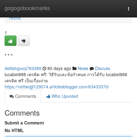
Home
gogogobookmarks
Togg
navi
Home
1
```
delilahgxoq783389
80 days ago
News
Discuss
lucabet888 เครดิต ฟรี: วิธีรับและข้อกำหนด การได้รับ lucabet888
เครดิต ฟรี เป็นเรื่องง่าย
https://nettieqjjl129074.articlesblogger.com/63433370/
Comments
Who Upvoted
Comments
Submit a Comment
No HTML