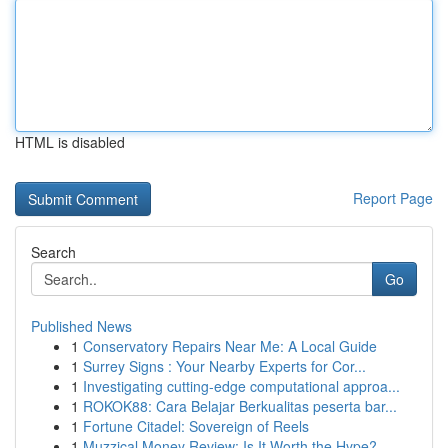
HTML is disabled
Report Page
Search
Go
Published News
1
Conservatory Repairs Near Me: A Local Guide
1
Surrey Signs : Your Nearby Experts for Cor...
1
Investigating cutting-edge computational approa...
1
ROKOK88: Cara Belajar Berkualitas peserta bar...
1
Fortune Citadel: Sovereign of Reels
1
Muzzical Money Review: Is It Worth the Hype?