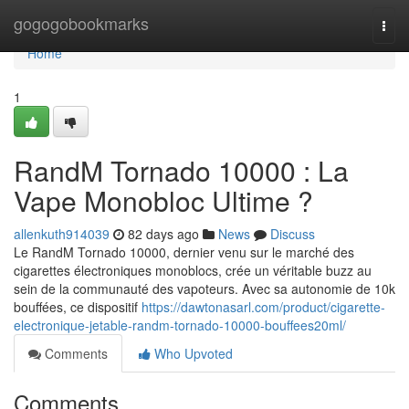
Home
gogogobookmarks
Togg
navi
Home
1
RandM Tornado 10000 : La
Vape Monobloc Ultime ?
allenkuth914039
82 days ago
News
Discuss
Le RandM Tornado 10000, dernier venu sur le marché des
cigarettes électroniques monoblocs, crée un véritable buzz au
sein de la communauté des vapoteurs. Avec sa autonomie de 10k
bouffées, ce dispositif
https://dawtonasarl.com/product/cigarette-
electronique-jetable-randm-tornado-10000-bouffees20ml/
Comments
Who Upvoted
Comments