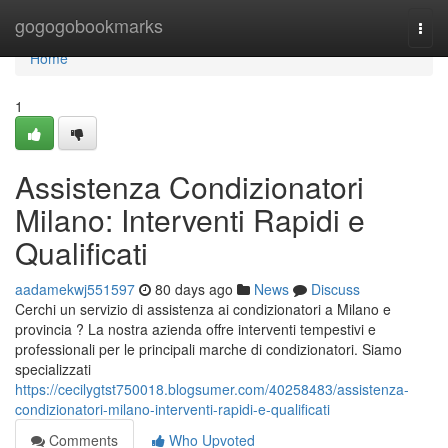
Home
gogogobookmarks
Togg
navi
Home
1
Assistenza Condizionatori
Milano: Interventi Rapidi e
Qualificati
aadamekwj551597
80 days ago
News
Discuss
Cerchi un servizio di assistenza ai condizionatori a Milano e
provincia ? La nostra azienda offre interventi tempestivi e
professionali per le principali marche di condizionatori. Siamo
specializzati
https://cecilygtst750018.blogsumer.com/40258483/assistenza-
condizionatori-milano-interventi-rapidi-e-qualificati
Comments
Who Upvoted