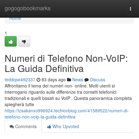
Home
gogogobookmarks
Togg
navi
Home
1
Numeri di Telefono Non-VoIP:
La Guida Definitiva
teddqse492337
83 days ago
News
Discuss
Affrontiamo il tema dei numeri non- online. Molti utenti si
interrogano riguardo sulle differenze tra contatti telefonici
tradizionali e quelli basati su VoIP . Questa panoramica completa
spiegherà tutte
https://izaakanxo996924.techionblog.com/41589522/numeri-di-
telefono-non-voip-la-guida-definitiva
Comments
Who Upvoted