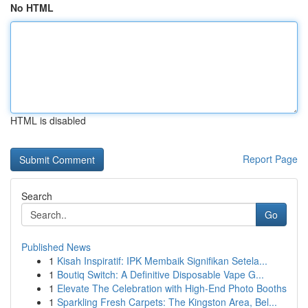
No HTML
HTML is disabled
Report Page
Search
Go
Published News
1
Kisah Inspiratif: IPK Membaik Signifikan Setela...
1
Boutiq Switch: A Definitive Disposable Vape G...
1
Elevate The Celebration with High-End Photo Booths
1
Sparkling Fresh Carpets: The Kingston Area, Bel...