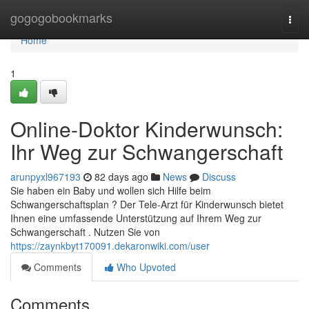
Home
gogogobookmarks
Togg
navi
Home
1
Online-Doktor Kinderwunsch:
Ihr Weg zur Schwangerschaft
arunpyxl967193
82 days ago
News
Discuss
Sie haben ein Baby und wollen sich Hilfe beim
Schwangerschaftsplan ? Der Tele-Arzt für Kinderwunsch bietet
Ihnen eine umfassende Unterstützung auf Ihrem Weg zur
Schwangerschaft . Nutzen Sie von
https://zaynkbyt170091.dekaronwiki.com/user
Comments
Who Upvoted
Comments