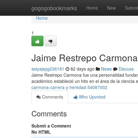
Home
gogogobookmarks
Home
New
Submi
Home
1
Jaime Restrepo Carmona 
asiyajspg236181
82 days ago
News
Discuss
Jaime Restrepo Carmona fue una personalidad fundament
académico estableció un hito en el área de la ciencia
carmona-carrera-y-heredad-54087002
Comments
Who Upvoted
Comments
Submit a Comment
No HTML