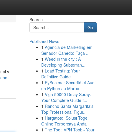
Search
Go
Published News
1
Agência de Marketing em
Senador Canedo: Faça ...
1
Weed in the city : A
Developing Subterran...
1
Load Testing: Your
nal y
Definitive Guide
repo-
1
PySec.ma: Sécurité et Audit
en Python au Maroc
1
Viga 50000 Delay Spray:
Your Complete Guide t...
1
Rancho Santa Margarita's
Top Professional Figur...
1
Hargatoto: Solusi Togel
Online Terpercaya Anda
1
The Tool: VPN Tool: - Your