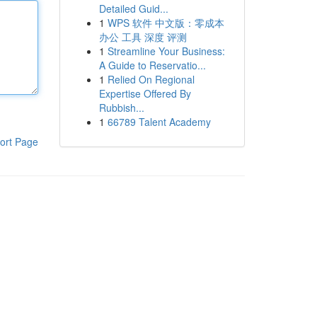
Detailed Guid...
1
WPS 软件 中文版：零成本
办公 工具 深度 评测
1
Streamline Your Business:
A Guide to Reservatio...
1
Relied On Regional
Expertise Offered By
Rubbish...
1
66789 Talent Academy
ort Page