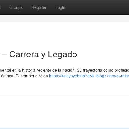
t
Groups
Register
Login
– Carrera y Legado
al en la historia reciente de la nación. Su trayectoria como profesio
 eléctrica. Desempeñó roles
https://kaitlynyobl087856.tblogz.com/el-rest