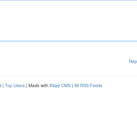
Rep
d
|
Top Users
| Made with
Kliqqi CMS
|
All RSS Feeds