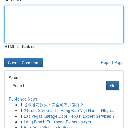
HTML is disabled
Report Page
Search
Go
Published News
1
谷歌邮箱购买：安全可靠的选择？
1
24club: Sàn Giải Trí Hàng Đầu Việt Nam – Nhận...
1
Las Vegas Garage Door Repair: Expert Services Y...
1
Long Beach Employee Rights Lawyer
1
Fuel Your Website to Success