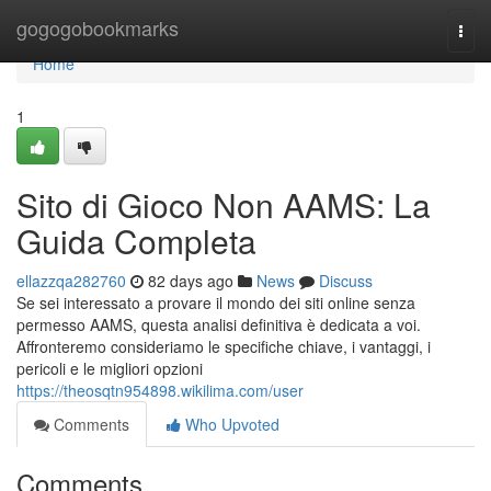
Home
gogogobookmarks
Togg
navi
Home
1
Sito di Gioco Non AAMS: La
Guida Completa
ellazzqa282760
82 days ago
News
Discuss
Se sei interessato a provare il mondo dei siti online senza
permesso AAMS, questa analisi definitiva è dedicata a voi.
Affronteremo consideriamo le specifiche chiave, i vantaggi, i
pericoli e le migliori opzioni
https://theosqtn954898.wikilima.com/user
Comments
Who Upvoted
Comments