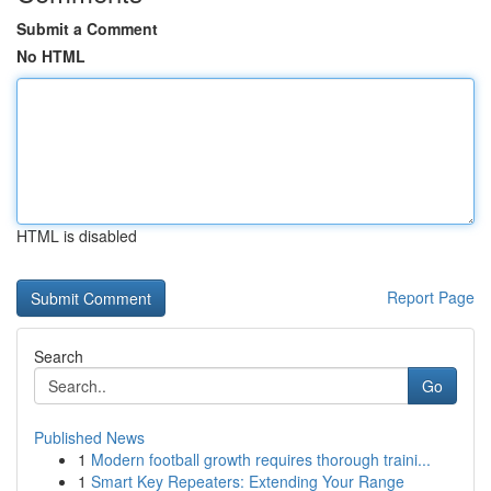
Submit a Comment
No HTML
HTML is disabled
Report Page
Search
Go
Published News
1
Modern football growth requires thorough traini...
1
Smart Key Repeaters: Extending Your Range