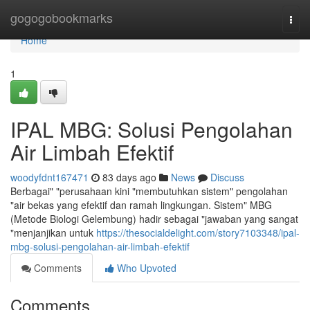
Home
gogogobookmarks
Togg
navi
Home
1
IPAL MBG: Solusi Pengolahan
Air Limbah Efektif
woodyfdnt167471
83 days ago
News
Discuss
Berbagai" "perusahaan kini "membutuhkan sistem" pengolahan
"air bekas yang efektif dan ramah lingkungan. Sistem" MBG
(Metode Biologi Gelembung) hadir sebagai "jawaban yang sangat
"menjanjikan untuk
https://thesocialdelight.com/story7103348/ipal-
mbg-solusi-pengolahan-air-limbah-efektif
Comments
Who Upvoted
Comments