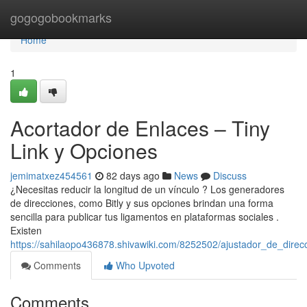
Home
gogogobookmarks
Home
1
Acortador de Enlaces – Tiny
Link y Opciones
jemimatxez454561
82 days ago
News
Discuss
¿Necesitas reducir la longitud de un vínculo ? Los generadores
de direcciones, como Bitly y sus opciones brindan una forma
sencilla para publicar tus ligamentos en plataformas sociales .
Existen
https://sahilaopo436878.shivawiki.com/8252502/ajustador_de_direcc
Comments
Who Upvoted
Comments