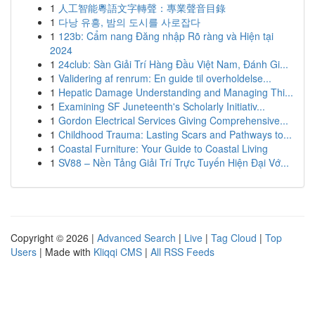
1
人工智能粵語文字轉聲：專業聲音目錄
1
다낭 유흥, 밤의 도시를 사로잡다
1
123b: Cẩm nang Đăng nhập Rõ ràng và Hiện tại
2024
1
24club: Sàn Giải Trí Hàng Đầu Việt Nam, Đánh Gi...
1
Validering af renrum: En guide til overholdelse...
1
Hepatic Damage Understanding and Managing Thi...
1
Examining SF Juneteenth's Scholarly Initiativ...
1
Gordon Electrical Services Giving Comprehensive...
1
Childhood Trauma: Lasting Scars and Pathways to...
1
Coastal Furniture: Your Guide to Coastal Living
1
SV88 – Nền Tảng Giải Trí Trực Tuyến Hiện Đại Vớ...
Copyright © 2026 |
Advanced Search
|
Live
|
Tag Cloud
|
Top
Users
| Made with
Kliqqi CMS
|
All RSS Feeds