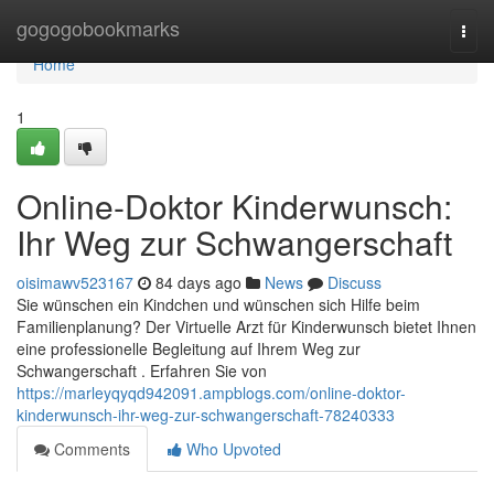
Home
gogogobookmarks
Togg
navi
Home
1
Online-Doktor Kinderwunsch:
Ihr Weg zur Schwangerschaft
oisimawv523167
84 days ago
News
Discuss
Sie wünschen ein Kindchen und wünschen sich Hilfe beim
Familienplanung? Der Virtuelle Arzt für Kinderwunsch bietet Ihnen
eine professionelle Begleitung auf Ihrem Weg zur
Schwangerschaft . Erfahren Sie von
https://marleyqyqd942091.ampblogs.com/online-doktor-
kinderwunsch-ihr-weg-zur-schwangerschaft-78240333
Comments
Who Upvoted