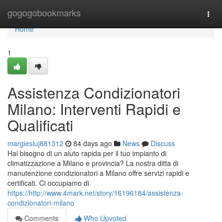
Home
gogogobookmarks
Togg
navi
Home
1
Assistenza Condizionatori
Milano: Interventi Rapidi e
Qualificati
margiesluj881312
84 days ago
News
Discuss
Hai bisogno di un aiuto rapida per il tuo impianto di
climatizzazione a Milano e provincia? La nostra ditta di
manutenzione condizionatori a Milano offre servizi rapidi e
certificati. Ci occupiamo di
https://http://www.4mark.net/story/16196184/assistenza-
condizionatori-milano
Comments
Who Upvoted