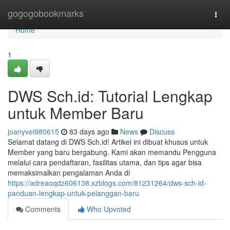
Home
gogogobookmarks
Togg
navi
Home
1
DWS Sch.id: Tutorial Lengkap
untuk Member Baru
joanyvei980615
83 days ago
News
Discuss
Selamat datang di DWS Sch.id! Artikel ini dibuat khusus untuk
Member yang baru bergabung. Kami akan memandu Pengguna
melalui cara pendaftaran, fasilitas utama, dan tips agar bisa
memaksimalkan pengalaman Anda di
https://adreaoqdz606138.xzblogs.com/81231264/dws-sch-id-
panduan-lengkap-untuk-pelanggan-baru
Comments
Who Upvoted