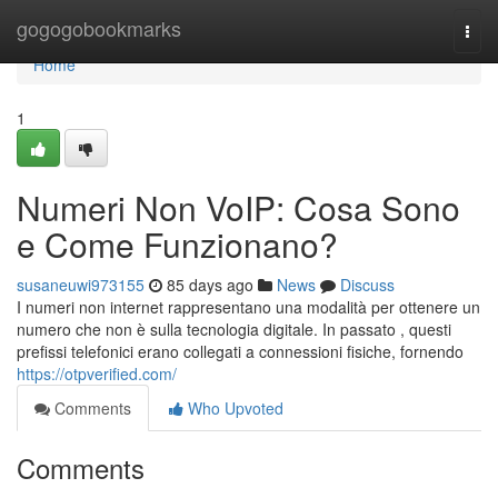
Home
gogogobookmarks
Togg
navi
Home
1
Numeri Non VoIP: Cosa Sono
e Come Funzionano?
susaneuwi973155
85 days ago
News
Discuss
I numeri non internet rappresentano una modalità per ottenere un
numero che non è sulla tecnologia digitale. In passato , questi
prefissi telefonici erano collegati a connessioni fisiche, fornendo
https://otpverified.com/
Comments
Who Upvoted
Comments