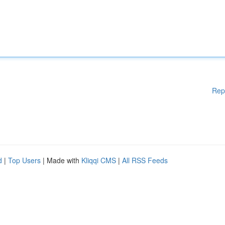
Rep
d
|
Top Users
| Made with
Kliqqi CMS
|
All RSS Feeds