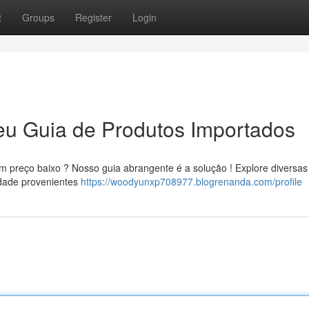
t
Groups
Register
Login
eu Guia de Produtos Importados
m preço baixo ? Nosso guia abrangente é a solução ! Explore diversa
idade provenientes
https://woodyunxp708977.blogrenanda.com/profile