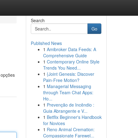
Search
Go
Published News
1
Amibroker Data Feeds: A
Comprehensive Guide
1
Contemporary Online Style
Trends You Need...
1
{Joint Genesis: Discover
s opções
Pain-Free Motion?
1
Managerial Messaging
through Team Chat Apps:
Ho...
1
Prevenção de Incêndio :
Guia Abrangente e V...
1
Betflix Beginner's Handbook
for Novices
1
Reno Animal Cremation:
Compassionate Farewel...