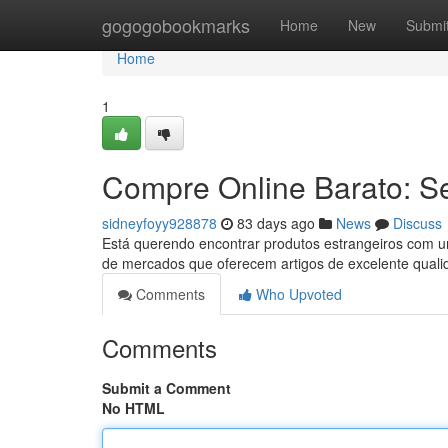
Home
gogogobookmarks
Home
New
Submi
Home
1
Compre Online Barato: S
sidneyfoyy928878
83 days ago
News
Discuss
Está querendo encontrar produtos estrangeiros com u
de mercados que oferecem artigos de excelente qual
Comments
Who Upvoted
Comments
Submit a Comment
No HTML