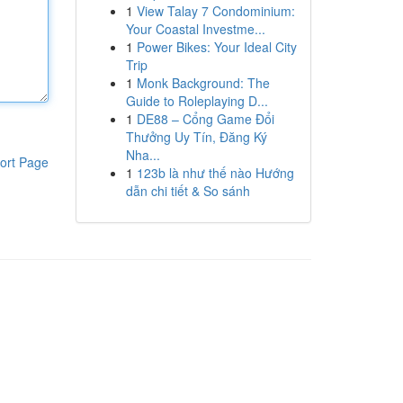
1
View Talay 7 Condominium:
Your Coastal Investme...
1
Power Bikes: Your Ideal City
Trip
1
Monk Background: The
Guide to Roleplaying D...
1
DE88 – Cổng Game Đổi
Thưởng Uy Tín, Đăng Ký
Nha...
ort Page
1
123b là như thế nào Hướng
dẫn chi tiết & So sánh