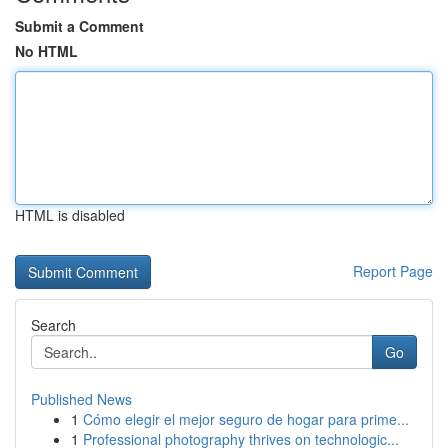
Submit a Comment
No HTML
HTML is disabled
Report Page
Search
Go
Published News
1
Cómo elegir el mejor seguro de hogar para prime...
1
Professional photography thrives on technologic...