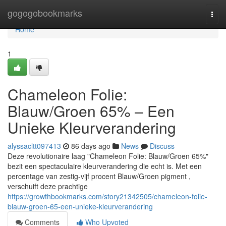
Home
gogogobookmarks
Togg
navi
Home
1
Chameleon Folie:
Blauw/Groen 65% – Een
Unieke Kleurverandering
alyssacltt097413
86 days ago
News
Discuss
Deze revolutionaire laag "Chameleon Folie: Blauw/Groen 65%"
bezit een spectaculaire kleurverandering die echt is. Met een
percentage van zestig-vijf procent Blauw/Groen pigment ,
verschuift deze prachtige
https://growthbookmarks.com/story21342505/chameleon-folie-
blauw-groen-65-een-unieke-kleurverandering
Comments
Who Upvoted