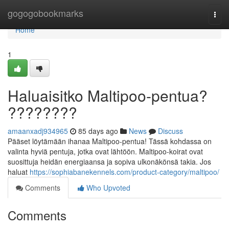
Home
gogogobookmarks
Togg
navi
Home
1
Haluaisitko Maltipoo-pentua?
????????
amaanxadj934965
85 days ago
News
Discuss
Pääset löytämään ihanaa Maltipoo-pentua! Tässä kohdassa on
valinta hyviä pentuja, jotka ovat lähtöön. Maltipoo-koirat ovat
suosittuja heidän energiaansa ja sopiva ulkonäkönsä takia. Jos
haluat
https://sophiabanekennels.com/product-category/maltipoo/
Comments
Who Upvoted
Comments