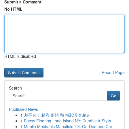
Submit a Comment
No HTML
HTML is disabled
Report Page
Search
Go
Published News
1
J9平台： 精彩 促销 和 精彩活动 精选
1
Epoxy Flooring Long Island NY: Durable & Stylis...
1
Mobile Mechanic Mansfield TX: On-Demand Car