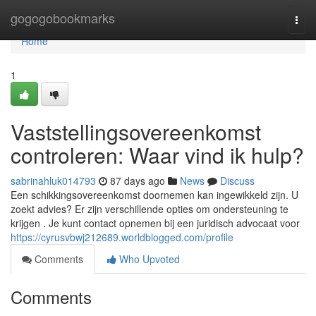
Home
gogogobookmarks
Togg
navi
Home
1
Vaststellingsovereenkomst
controleren: Waar vind ik hulp?
sabrinahluk014793
87 days ago
News
Discuss
Een schikkingsovereenkomst doornemen kan ingewikkeld zijn. U
zoekt advies? Er zijn verschillende opties om ondersteuning te
krijgen . Je kunt contact opnemen bij een juridisch advocaat voor
https://cyrusvbwj212689.worldblogged.com/profile
Comments
Who Upvoted
Comments