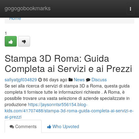
Home
gogogobookmarks
Togg
navi
Home
1
Stampa 3D Roma: Guida
Completa ai Servizi e ai Prezzi
safiyatjgf034829
86 days ago
News
Discuss
Se sei alla ricerca di servizi di stampa 3D a Roma, questa guida
completa ti fornisce tutte le informazioni richieste . A Roma, è
possibile trovare una vasta selezione di aziende specializzate in
produzione
https://jaysonntsr556154.blog-
kids.com/41707488/stampa-3d-roma-guida-completa-ai-servizi-e-
ai-prezzi
Comments
Who Upvoted