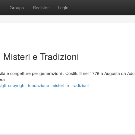
t
Groups
Register
Login
 Misteri e Tradizioni
sità e congetture per generazioni . Costituiti nel 1776 a Augusta da Ado
era
/gli_copyright_fondazione_misteri_e_tradizioni