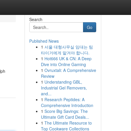
Search
Go
Published News
1
서울 대형사무실 임대는 팀
타이거에게 맡겨야 합니다.
1
Hot666 UK & CN: A Deep
Dive into Online Gaming
1
Ovruxtali: A Comprehensive
lph
Review
1
Understanding GBL,
Industrial Gel Removers,
and...
1
Research Peptides: A
Comprehensive Introduction
1
Score Big Savings: The
Ultimate Gift Card Deals...
1
The Ultimate Resource to
Top Cookware Collections