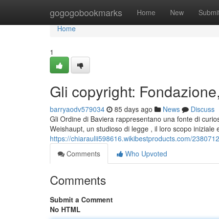
Home
gogogobookmarks
Home
New
Submi
Home
1
Gli copyright: Fondazione,
barryaodv579034
85 days ago
News
Discuss
Gli Ordine di Baviera rappresentano una fonte di curio
Weishaupt, un studioso di legge , il loro scopo iniziale 
https://chiaraulii598616.wikibestproducts.com/2380712
Comments
Who Upvoted
Comments
Submit a Comment
No HTML