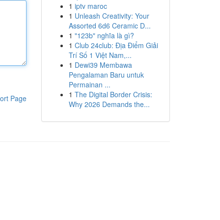
1
iptv maroc
1
Unleash Creativity: Your
Assorted 6d6 Ceramic D...
1
"123b" nghĩa là gì?
1
Club 24club: Địa Điểm Giải
Trí Số 1 Việt Nam,...
1
Dewi39 Membawa
Pengalaman Baru untuk
Permainan ...
1
The Digital Border Crisis:
ort Page
Why 2026 Demands the...