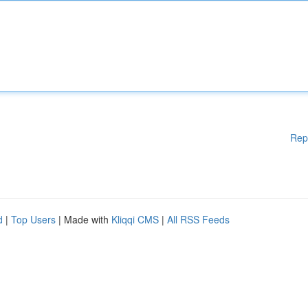
Rep
d
|
Top Users
| Made with
Kliqqi CMS
|
All RSS Feeds