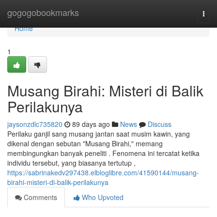
Home
gogogobookmarks
Togg
navi
Home
1
Musang Birahi: Misteri di Balik
Perilakunya
jaysonzdlc735820
89 days ago
News
Discuss
Perilaku ganjil sang musang jantan saat musim kawin, yang
dikenal dengan sebutan "Musang Birahi," memang
membingungkan banyak peneliti . Fenomena ini tercatat ketika
individu tersebut, yang biasanya tertutup ,
https://sabrinakedv297438.elbloglibre.com/41590144/musang-
birahi-misteri-di-balik-perilakunya
Comments
Who Upvoted