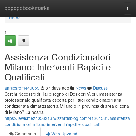
Home
gogogobookmarks
Togg
navi
Home
1
Assistenza Condizionatori
Milano: Interventi Rapidi e
Qualificati
anniesrom449059
87 days ago
News
Discuss
Cerchi Necessiti di Hai bisogno di Desideri Vuoi un'assistenza
professionale qualificata esperta per i tuoi condizionatori aria
condizionata climatizzatori a Milano o in provincia di area di zona
di Milano? La nostra
https://lewismezh056213.wizzardsblog.com/41201531/assistenza-
condizionatori-milano-interventi-rapidi-e-qualificati
Comments
Who Upvoted