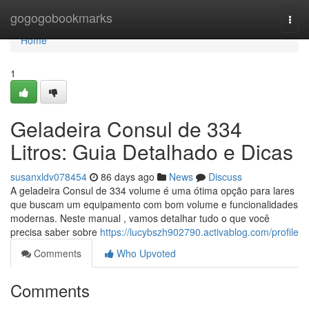
Home
gogogobookmarks
Togg
navi
Home
1
Geladeira Consul de 334
Litros: Guia Detalhado e Dicas
susanxldv078454
86 days ago
News
Discuss
A geladeira Consul de 334 volume é uma ótima opção para lares
que buscam um equipamento com bom volume e funcionalidades
modernas. Neste manual , vamos detalhar tudo o que você
precisa saber sobre
https://lucybszh902790.activablog.com/profile
Comments
Who Upvoted
Comments