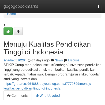
Home
gogogobookmarks
Togg
navi
Home
1
Menuju Kualitas Pendidikan
Tinggi di Indonesia
liviadnkt310284
87 days ago
News
Discuss
STIKIP Curup merupakan institusi/lembaga/universitas pendidikan
tinggi yang berdedikasi untuk memberikan kualitas pendidikan
terbaik kepada mahasiswa. Dengan program/jurusan/keunggulan
studi yang inovatif dan
https://gretarccc964888.buyoutblog.com/37779899/menuju-
kualitas-pendidikan-tinggi-di-indonesia
Comments
Who Upvoted