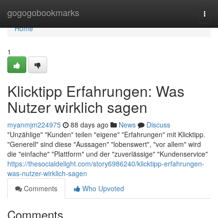
Home
gogogobookmarks
Togg
navi
Home
1
Klicktipp Erfahrungen: Was
Nutzer wirklich sagen
myanmjm224975
88 days ago
News
Discuss
"Unzählige" "Kunden" teilen "eigene" "Erfahrungen" mit Klicktipp.
"Generell" sind diese "Aussagen" "lobenswert", "vor allem" wird
die "einfache" "Plattform" und der "zuverlässige" "Kundenservice"
https://thesocialdelight.com/story6986240/klicktipp-erfahrungen-
was-nutzer-wirklich-sagen
Comments
Who Upvoted
Comments