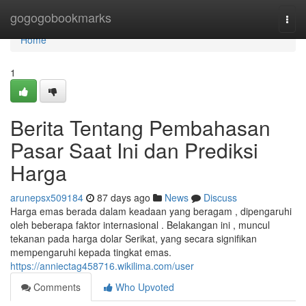
Home
gogogobookmarks
Togg
navi
Home
1
Berita Tentang Pembahasan
Pasar Saat Ini dan Prediksi
Harga
arunepsx509184
87 days ago
News
Discuss
Harga emas berada dalam keadaan yang beragam , dipengaruhi
oleh beberapa faktor internasional . Belakangan ini , muncul
tekanan pada harga dolar Serikat, yang secara signifikan
mempengaruhi kepada tingkat emas.
https://anniectag458716.wikilima.com/user
Comments
Who Upvoted