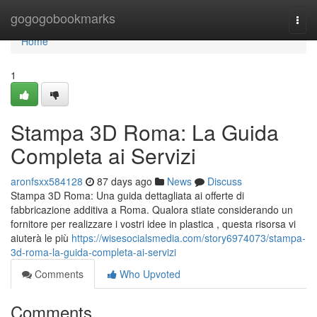
Home
gogogobookmarks
Togg
navi
Home
1
Stampa 3D Roma: La Guida
Completa ai Servizi
aronfsxx584128
87 days ago
News
Discuss
Stampa 3D Roma: Una guida dettagliata ai offerte di
fabbricazione additiva a Roma. Qualora stiate considerando un
fornitore per realizzare i vostri idee in plastica , questa risorsa vi
aiuterà le più
https://wisesocialsmedia.com/story6974073/stampa-
3d-roma-la-guida-completa-ai-servizi
Comments
Who Upvoted
Comments