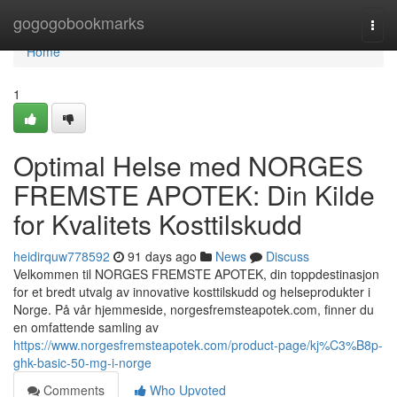
Home
gogogobookmarks
Togg
navi
Home
1
Optimal Helse med NORGES
FREMSTE APOTEK: Din Kilde
for Kvalitets Kosttilskudd
heidirquw778592
91 days ago
News
Discuss
Velkommen til NORGES FREMSTE APOTEK, din toppdestinasjon
for et bredt utvalg av innovative kosttilskudd og helseprodukter i
Norge. På vår hjemmeside, norgesfremsteapotek.com, finner du
en omfattende samling av
https://www.norgesfremsteapotek.com/product-page/kj%C3%B8p-
ghk-basic-50-mg-i-norge
Comments
Who Upvoted