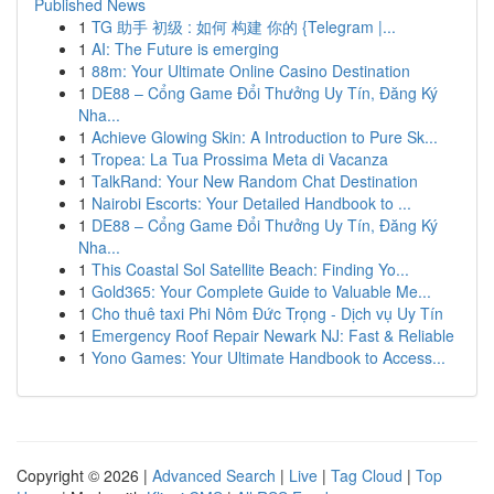
Published News
1
TG 助手 初级 : 如何 构建 你的 {Telegram |...
1
AI: The Future is emerging
1
88m: Your Ultimate Online Casino Destination
1
DE88 – Cổng Game Đổi Thưởng Uy Tín, Đăng Ký
Nha...
1
Achieve Glowing Skin: A Introduction to Pure Sk...
1
Tropea: La Tua Prossima Meta di Vacanza
1
TalkRand: Your New Random Chat Destination
1
Nairobi Escorts: Your Detailed Handbook to ...
1
DE88 – Cổng Game Đổi Thưởng Uy Tín, Đăng Ký
Nha...
1
This Coastal Sol Satellite Beach: Finding Yo...
1
Gold365: Your Complete Guide to Valuable Me...
1
Cho thuê taxi Phi Nôm Đức Trọng - Dịch vụ Uy Tín
1
Emergency Roof Repair Newark NJ: Fast & Reliable
1
Yono Games: Your Ultimate Handbook to Access...
Copyright © 2026 |
Advanced Search
|
Live
|
Tag Cloud
|
Top