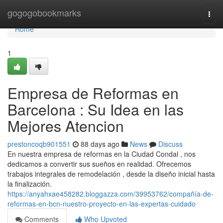
Home
gogogobookmarks
Togg
navi
Home
1
Empresa de Reformas en
Barcelona : Su Idea en las
Mejores Atencion
prestoncoqb901551
88 days ago
News
Discuss
En nuestra empresa de reformas en la Ciudad Condal , nos
dedicamos a convertir sus sueños en realidad. Ofrecemos
trabajos integrales de remodelación , desde la diseño inicial hasta
la finalización.
https://anyahxae458282.bloggazza.com/39953762/compañía-de-
reformas-en-bcn-nuestro-proyecto-en-las-expertas-cuidado
Comments
Who Upvoted