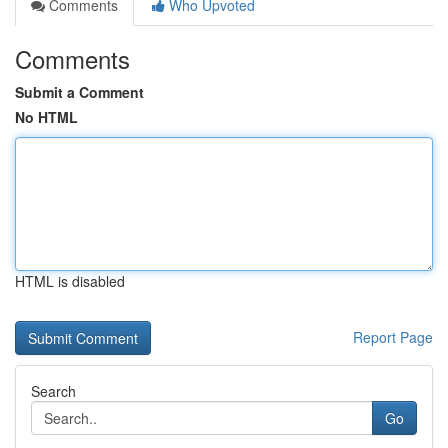
Comments
Who Upvoted
Comments
Submit a Comment
No HTML
HTML is disabled
Report Page
Search
Go