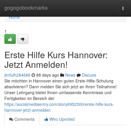
Home
gogogobookmarks
Togg
navi
Home
1
Erste Hilfe Kurs Hannover:
Jetzt Anmelden!
jimfulh284686
88 days ago
News
Discuss
Sie möchten in Hannover einen guten Erste-Hilfe-Schulung
absolvieren? Dann melden Sie sich jetzt an Ihren Teilnahme!
Unser Lehrgang bietet Ihnen umfassende Kenntnisse und
Fertigkeiten im Bereich der
https://socialmediaentry.com/story6952300/erste-hilfe-kurs-
hannover-jetzt-anmelden
Comments
Who Upvoted