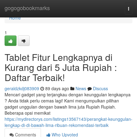
Home
gogogobookmarks
Togg
navi
Home
1
Tablet Fitur Lengkapnya di
Kurang dari 5 Juta Rupiah :
Daftar Terbaik!
geraldzkdj083909
89 days ago
News
Discuss
Mencari gadget yang terjangkau dengan keunggulan lengkapnya
? Anda tidak perlu cemas lagi! Kami mengumpulkan pilihan
gadget unggulan dengan bawah lima juta Rupiah Rupiah.
Beberapa opsi memikat
https://mydirectorys.com/listings13567143/perangkat-keunggulan-
lengkap-di-di-bawah-lima-ribuan-rekomendasi-terbaik
Comments
Who Upvoted